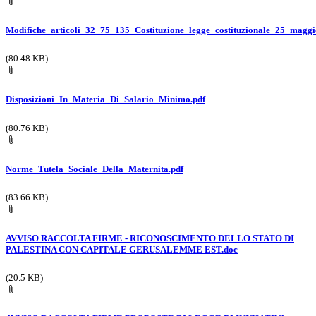
Modifiche_articoli_32_75_135_Costituzione_legge_costituzionale_25_magg
(80.48 KB)
Disposizioni_In_Materia_Di_Salario_Minimo.pdf
(80.76 KB)
Norme_Tutela_Sociale_Della_Maternita.pdf
(83.66 KB)
AVVISO RACCOLTA FIRME - RICONOSCIMENTO DELLO STATO DI
PALESTINA CON CAPITALE GERUSALEMME EST.doc
(20.5 KB)